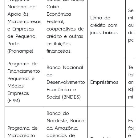
Nacional de
Caixa
Ser
Apoio às
Econômica
Linha de
mic
Microempresas
Federal,
crédito com
ou 
e Empresas
cooperativas de
juros baixos
de 
de Pequeno
crédito e outras
port
Porte
instituições
(Pronampe)
financeiras.
Programa de
Banco Nacional
Ter
Financiamento
de
fat
Pequenas e
Desenvolvimento
Empréstimos
anu
Médias
Econômico e
R$ 
Empresas
Social (BNDES)
milh
(FPM)
Banco do
Nordeste, Banco
Esta
Programa de
da Amazônia,
form
Microcrédito
agências de
e te