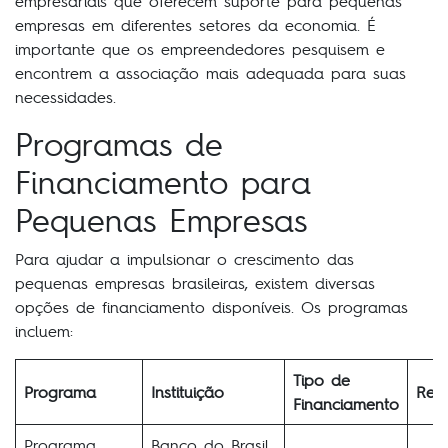
empresariais que oferecem suporte para pequenas
empresas em diferentes setores da economia. É
importante que os empreendedores pesquisem e
encontrem a associação mais adequada para suas
necessidades.
Programas de
Financiamento para
Pequenas Empresas
Para ajudar a impulsionar o crescimento das
pequenas empresas brasileiras, existem diversas
opções de financiamento disponíveis. Os programas
incluem:
Tipo de
Programa
Instituição
Requ
Financiamento
Programa
Banco do Brasil,