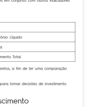
ões em conjunto com outros indicadores
mônio Líquido
ta
imento Total
iretos, a fim de ter uma comparação
 para tomar decisões de investimento
scimento