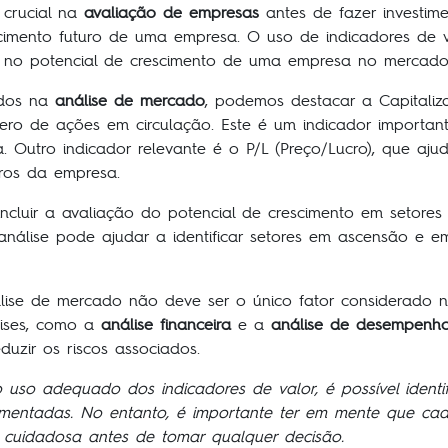
crucial na
avaliação de empresas
antes de fazer investim
scimento futuro de uma empresa. O uso de indicadores de va
 no potencial de crescimento de uma empresa no mercado
zados na
análise de mercado
, podemos destacar a Capitali
ero de ações em circulação. Este é um indicador importa
Outro indicador relevante é o P/L (Preço/Lucro), que aju
iros da empresa.
ncluir a avaliação do potencial de crescimento em setore
análise pode ajudar a identificar setores em ascensão e
álise de mercado não deve ser o único fator considerado 
lises, como a
análise financeira
e a
análise de desempenh
uzir os riscos associados.
so adequado dos indicadores de valor, é possível identif
mentadas. No entanto, é importante ter em mente que cada
 cuidadosa antes de tomar qualquer decisão.