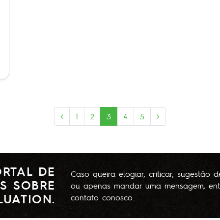
1
2
3
4
5
RTAL DE
Caso queira elogiar, criticar, sugestão 
S SOBRE
ou apenas mandar uma mensagem, ent
LUATION.
contato conosco.